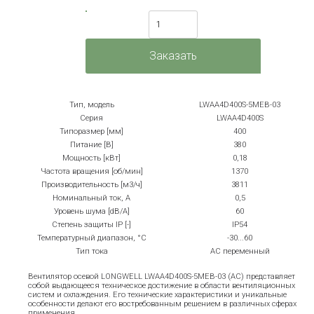
Тип, модель
LWAA4D400S-5MEB-03
Серия
LWAA4D400S
Типоразмер [мм]
400
Питание [В]
380
Мощность [кВт]
0,18
Частота вращения [об/мин]
1370
Производительность [м3/ч]
3811
Номинальный ток, А
0,5
Уровень шума [dB/A]
60
Степень защиты IP [-]
IP54
Температурный диапазон, °С
-30...60
Тип тока
AC переменный
Вентилятор осевой LONGWELL LWAA4D400S-5MEB-03 (AC) представляет
собой выдающееся техническое достижение в области вентиляционных
систем и охлаждения. Его технические характеристики и уникальные
особенности делают его востребованным решением в различных сферах
применения.