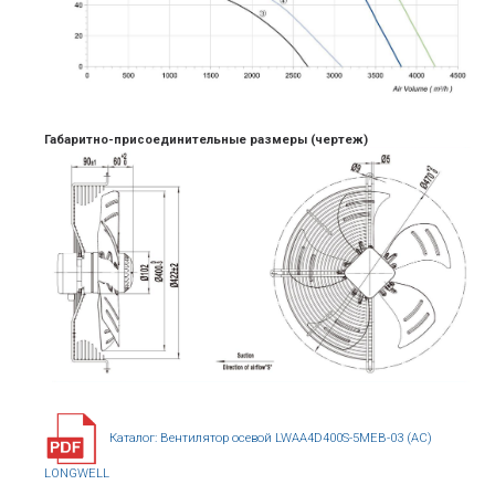
Габаритно-присоединительные размеры (чертеж)
Каталог: Вентилятор осевой LWAA4D400S-5MEB-03 (AC)
LONGWELL