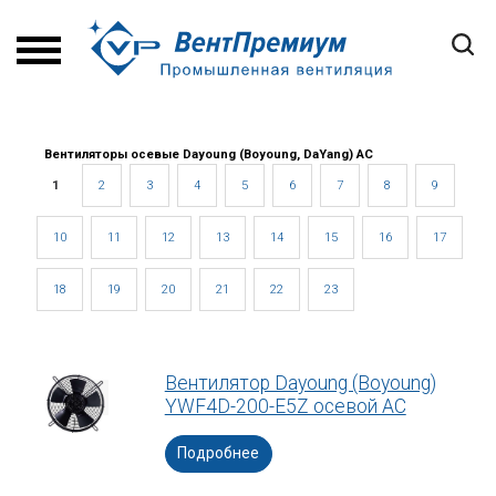
Вентиляторы осевые Dayoung (Boyoung, DaYang) АС
1
2
3
4
5
6
7
8
9
10
11
12
13
14
15
16
17
18
19
20
21
22
23
Вентилятор Dayoung (Boyoung)
YWF4D-200-E5Z осевой АС
Подробнее