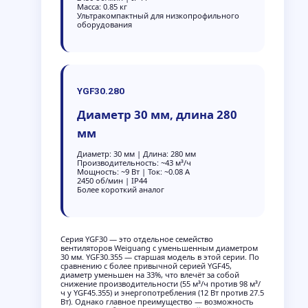
Масса: 0.85 кг
Ультракомпактный для низкопрофильного
оборудования
YGF30.280
Диаметр 30 мм, длина 280
мм
Диаметр: 30 мм | Длина: 280 мм
Производительность: ~43 м³/ч
Мощность: ~9 Вт | Ток: ~0.08 А
2450 об/мин | IP44
Более короткий аналог
Серия YGF30 — это отдельное семейство
вентиляторов Weiguang с уменьшенным диаметром
30 мм. YGF30.355 — старшая модель в этой серии. По
сравнению с более привычной серией YGF45,
диаметр уменьшен на 33%, что влечёт за собой
снижение производительности (55 м³/ч против 98 м³/
ч у YGF45.355) и энергопотребления (12 Вт против 27.5
Вт). Однако главное преимущество — возможность