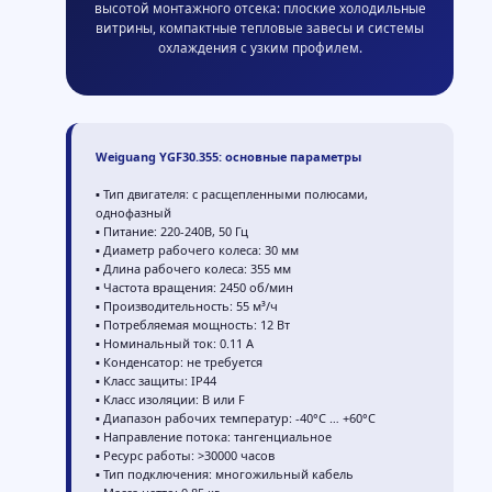
высотой монтажного отсека: плоские холодильные
витрины, компактные тепловые завесы и системы
охлаждения с узким профилем.
Weiguang YGF30.355: основные параметры
▪ Тип двигателя: с расщепленными полюсами,
однофазный
▪ Питание: 220-240В, 50 Гц
▪ Диаметр рабочего колеса: 30 мм
▪ Длина рабочего колеса: 355 мм
▪ Частота вращения: 2450 об/мин
▪ Производительность: 55 м³/ч
▪ Потребляемая мощность: 12 Вт
▪ Номинальный ток: 0.11 А
▪ Конденсатор: не требуется
▪ Класс защиты: IP44
▪ Класс изоляции: B или F
▪ Диапазон рабочих температур: -40°C … +60°C
▪ Направление потока: тангенциальное
▪ Ресурс работы: >30000 часов
▪ Тип подключения: многожильный кабель