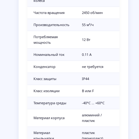
колеса
Частота вращения
2450 об/мин
Производительность
55 м³/ч
Потребляемая
12 Вт
мощность
Номинальный ток
0.11 А
Конденсатор
не требуется
Класс защиты
IP44
Класс изоляции
B или F
Температура среды
-40°C … +60°C
алюминий /
Материал корпуса
пластик
Материал
пластик
крыльчатки
(термопласт)