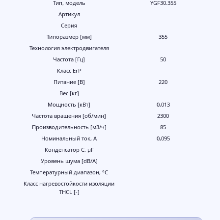
Тип, модель
YGF30.355
Артикул
Серия
Типоразмер [мм]
355
Технология электродвигателя
Частота [Гц]
50
Класс ErP
Питание [В]
220
Вес [кг]
Мощность [кВт]
0,013
Частота вращения [об/мин]
2300
Производительность [м3/ч]
85
Номинальный ток, А
0,095
Конденсатор C, μF
Уровень шума [dB/A]
Температурный диапазон, °С
Класс нагревостойкости изоляции
THCL [-]