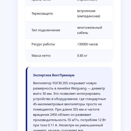
встроенная
Термозащита
(импедансная)
многожильный
Тип подключения
кабель
Ресурс работы
>30000 часов
Масса нетто
0.85 кг
Вентилятор YGF30.355 открывает новую
размерность в линейке Weiguang — диаметр
всего 30 мм. Это позволяет интегрировать
устройство в оборудование, где стандартные
45-миллиметровые вентиляторы просто не
помещаются. При длине 355 мм и частоте
вращения 2450 об/мин он развивает
производительность 55 м³/ч, потребляя 12 Вт
при токе 0.11 А. Несмотря на уменьшенный
диаметр, модель сохраняет все