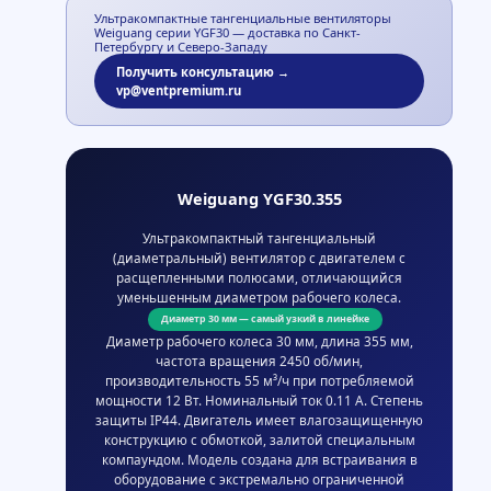
Ультракомпактные тангенциальные вентиляторы
Weiguang серии YGF30 — доставка по Санкт-
Петербургу и Северо-Западу
Получить консультацию →
vp@ventpremium.ru
Weiguang YGF30.355
Ультракомпактный тангенциальный
(диаметральный) вентилятор с двигателем с
расщепленными полюсами, отличающийся
уменьшенным диаметром рабочего колеса.
Диаметр 30 мм — самый узкий в линейке
Диаметр рабочего колеса 30 мм, длина 355 мм,
частота вращения 2450 об/мин,
производительность 55 м³/ч при потребляемой
мощности 12 Вт. Номинальный ток 0.11 А. Степень
защиты IP44. Двигатель имеет влагозащищенную
конструкцию с обмоткой, залитой специальным
компаундом. Модель создана для встраивания в
оборудование с экстремально ограниченной