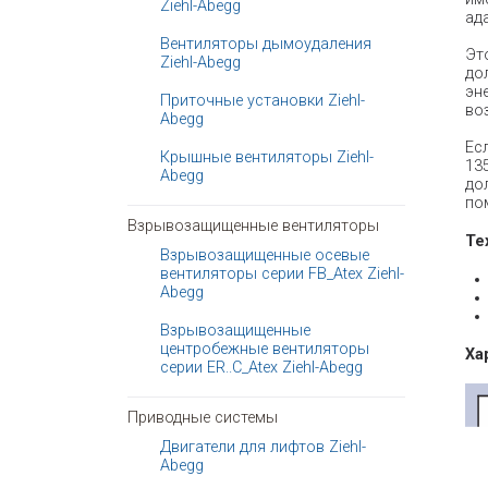
Ziehl-Abegg
ад
Вентиляторы дымоудаления
Эт
Ziehl-Abegg
до
эн
Приточные установки Ziehl-
во
Abegg
Ес
Крышные вентиляторы Ziehl-
13
Abegg
до
по
Взрывозащищенные вентиляторы
Те
Взрывозащищенные осевые
вентиляторы серии FB_Atex Ziehl-
Abegg
Взрывозащищенные
центробежные вентиляторы
Ха
серии ER..C_Atex Ziehl-Abegg
Приводные системы
Двигатели для лифтов Ziehl-
Abegg