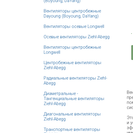
(Boyoung, DaYang)
Вентиляторы центробежные
Dayoung (Boyoung, DaYang)
Вентиляторы осевые Longwell
Осевые вентиляторы Ziehl-Abegg
Вентиляторы центробежные
Longwell
Центробежные вентиляторы
Ziehl-Abegg
Радиальные вентиляторы Ziehl-
Abegg
Ве
Диаметральные -
пр
Тангенциальные вентиляторы
по
Ziehl-Abegg
си
Диагональные вентиляторы
Эт
Ziehl-Abegg
и 
эф
Транспортные вентиляторы
им