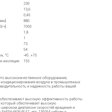
230
13,6
0,40
мин]
880
3/ч]
7000
1,8
1
73
54
н, °С
-40...+70
ти изоляции
155
- это высококачественное оборудование,
и кондиционирования воздуха в промышленных
зводительность и надежность работы вашей
е обеспечивают высокую эффективность работы
ь, который обеспечивает высокую
в широком диапазоне скоростей вращения и
FH056-6EW.4F.A7, арт. 135054 гибким и