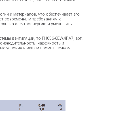
гий и материалов, что обеспечивает его
ует современным требованиям к
ходы на электроэнергию и уменьшить
емы вентиляции, то FH056-6EW.4F.A7, арт.
роизводительность, надежность и
тные условия в вашем промышленном