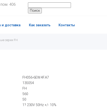
, пом. 406
 и доставка
Как заказать
Контакты
ые серии FH
FH056-6EW.4F.A7
135054
FH
560
50
1? 230V 50Hz +/- 10%