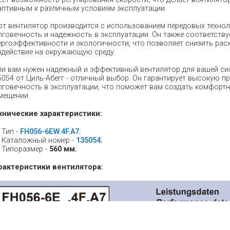
аптивным к различным условиям эксплуатации.
от вентилятор производится с использованием передовых техноло
лговечность и надежность в эксплуатации. Он также соответств
ергоэффективности и экологичности, что позволяет снизить рас
здействие на окружающую среду.
ли вам нужен надежный и эффективный вентилятор для вашей сист
5054 от Циль-Абегг - отличный выбор. Он гарантирует высокую п
лговечность в эксплуатации, что поможет вам создать комфор
мещении.
хнические характеристики:
Тип -
FH056-6EW.4F.A7
;
Каталожный номер -
135054
;
Типоразмер -
56
0 мм
;
рактеристики вентилятора: