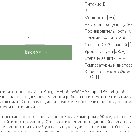
Питание [В]
Вес [кг]
Мощность [кВт]
Частота вращения [об/
Производительность [м
Номинальный ток, А
1-фазный / 3-фазный [-]
Уровень шума [dB/A]
Степень защиты IP [-]
Температурный диапазо
Класс нагревостойкос
THCL [-]
нтилятор осевой Ziehl-Abegg FH056-6EW.4F.A7, арт. 135054 (d 56) 
едназначенное для эффективной работы в системах вентиляции 
мещениях. С его помощью вы сможете обеспечить высокую прои
стемы вентиляции.
от вентилятор оснащен 7 лопастями диаметром 560 мм, которы
устойчивость к износу. Он также имеет инновационный двигател
фективность и низкий уровень шума. Двигатель может работать 
еет возможность регулирования скорости, что делает вентилятор 