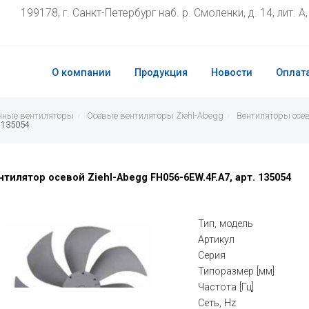
199178, г. Санкт-Петербург наб. р. Смоленки, д. 14, лит. А
О компании
Продукция
Новости
Оплата
ные вентиляторы
Осевые вентиляторы Ziehl-Abegg
Вентиляторы осев
 135054
нтилятор осевой Ziehl-Abegg FH056-6EW.4F.A7, арт. 135054
Тип, модель
Артикул
Серия
Типоразмер [мм]
Частота [Гц]
Сеть, Hz