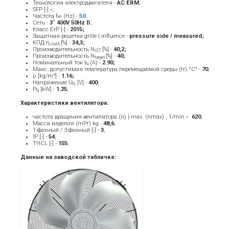
Технология электродвигателя -
AC ERM
;
SFP [-]
-
;
Частота f
(Hz) -
5
0
;
BP
Сеть -
3˜ 400V 50Hz D
;
Класс ErP [-] -
2015
;
Защитная решетка grille | influence -
pressure side / measured
;
КПД η
[%] -
34,3;
statA
Производительность N
[%] -
40,2;
IST
Производительность N
[%] -
40;
target
Номинальный ток Ι
(A) -
2.90
;
Ν
Макс. допустимая температура перемещаемой среды (tr) °C" -
70
;
ρ [kg/m³] -
1.16;
Напряжение U
[V] -
40
0
;
N
P
[kW] -
1.25
;
N
Характеристики вентилятора:
частота вращения вентилятора (n) | max. (nmax) , 1/min
- ­ 620
;
Масса изделия (mPr) kg -
48,6
;
1-фазный / 3-фазный [-] -
3
;
IP [-] -
54
;
THCL [-] -
155
;
Данные на заводской табличке: