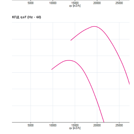
КПД ηsF
(Hz -
6
0)