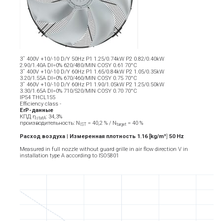
3˜ 400V +10/-10 D/Y 50Hz P1 1.25/0.74kW P2 0.82/0.40kW
2.90/1.40A DI=0% 620/480/MIN COSY 0.61 70°C
3˜ 400V +10/-10 D/Y 60Hz P1 1.65/0.84kW P2 1.05/0.35kW
3.20/1.55A DI=0% 670/460/MIN COSY 0.75 70°C
3˜ 460V +10/-10 D/Y 60Hz P1 1.90/1.05kW P2 1.25/0.50kW
3.30/1.65A DI=0% 710/520/MIN COSY 0.70 70°C
IP54 THCL155
Efficiency class -
ErP-данные
КПД η
: 34,3%
statA
производительность: N
= 40,2 % / N
= 40 %
IST
target
Расход воздуха | Измеренная плотность 1.16 [kg/m³
]
5
0
Hz
Measured in full nozzle without guard grille in air flow direction V in
installation type A according to ISO5801