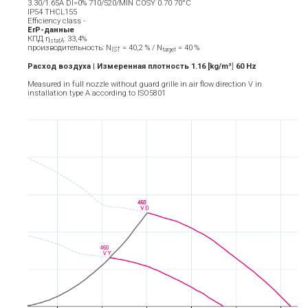
3.30/1.65A DI=0% 710/520/MIN COSY 0.70 70°C
IP54 THCL155
Efficiency class -
ErP-данные
КПД η
: 33,4%
statA
производительность: N
= 40,2 % / N
= 40 %
IST
target
Расход воздуха | Измеренная плотность 1.16 [kg/m³
]
6
0
Hz
Measured in full nozzle without guard grille in air flow direction V in
installation type A according to ISO5801