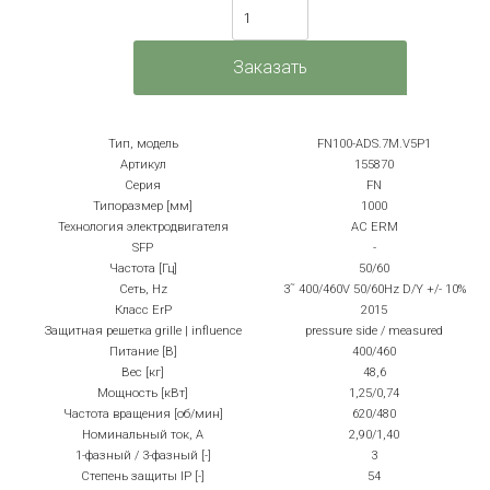
Тип, модель
FN100-ADS.7M.V5P1
Артикул
155870
Серия
FN
Типоразмер [мм]
1000
Технология электродвигателя
AC ERM
SFP
-
Частота [Гц]
50/60
Сеть, Hz
3˜ 400/460V 50/60Hz D/Y +/- 10%
Класс ErP
2015
Защитная решетка grille | influence
pressure side / measured
Питание [В]
400/460
Вес [кг]
48,6
Мощность [кВт]
1,25/0,74
Частота вращения [об/мин]
620/480
Номинальный ток, А
2,90/1,40
1-фазный / 3-фазный [-]
3
Степень защиты IP [-]
54