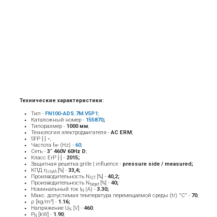
Технические характеристики:
Тип -
FN100-ADS.7M.V5P1
;
Каталожный номер -
155870
;
Типоразмер -
1000 мм
;
Технология электродвигателя -
AC ERM
;
SFP [-]
-
;
Частота f
(Hz) -
6
0
;
BP
Сеть -
3˜ 460V 60Hz D
;
Класс ErP [-] -
2015
;
Защитная решетка grille | influence -
pressure side / measured;
КПД η
[%] -
33,4;
statA
Производительность N
[%] -
40,2;
IST
Производительность N
[%] -
40;
target
Номинальный ток Ι
(A) -
3.30
;
Ν
Макс. допустимая температура перемещаемой среды (tr) °C" -
70
;
ρ [kg/m³] -
1.16;
Напряжение U
[V] -
46
0
;
N
P
[kW] -
1.90
;
N