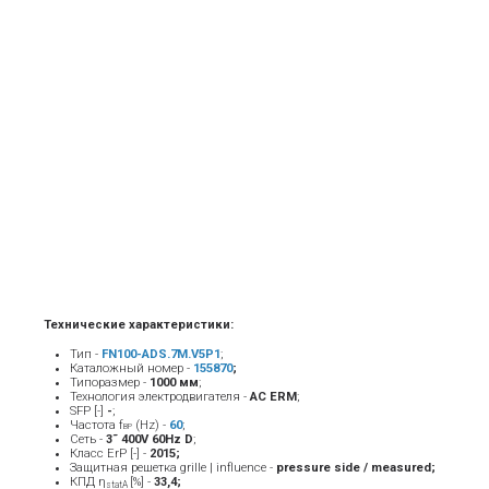
Технические характеристики:
Тип -
FN100-ADS.7M.V5P1
;
Каталожный номер -
155870
;
Типоразмер -
1000 мм
;
Технология электродвигателя -
AC ERM
;
SFP [-]
-
;
Частота f
(Hz) -
6
0
;
BP
Сеть -
3˜ 400V 60Hz D
;
Класс ErP [-] -
2015
;
Защитная решетка grille | influence -
pressure side / measured;
КПД η
[%] -
33,4;
statA