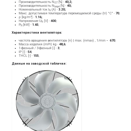
Производительность N
[%] -
40,2;
IST
Производительность N
[%] -
40;
target
Номинальный ток Ι
(A) -
3.20
;
Ν
Макс. допустимая температура перемещаемой среды (tr) °C" -
70
;
ρ [kg/m³] -
1.16;
Напряжение U
[V] -
40
0
;
N
P
[kW] -
1.65
;
N
Характеристики вентилятора:
частота вращения вентилятора (n) | max. (nmax) , 1/min
- ­ 670
;
Масса изделия (mPr) kg -
48,6
;
1-фазный / 3-фазный [-] -
3
;
IP [-] -
54
;
THCL [-] -
155
;
Данные на заводской табличке: