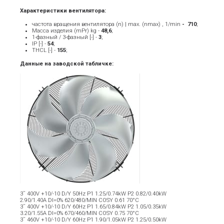
Характеристики вентилятора:
частота вращения вентилятора (n) | max. (nmax) , 1/min
- ­ 710
;
Масса изделия (mPr) kg -
48,6
;
1-фазный / 3-фазный [-] -
3
;
IP [-] -
54
;
THCL [-] -
155
;
Данные на заводской табличке:
3˜ 400V +10/-10 D/Y 50Hz P1 1.25/0.74kW P2 0.82/0.40kW
2.90/1.40A DI=0% 620/480/MIN COSY 0.61 70°C
3˜ 400V +10/-10 D/Y 60Hz P1 1.65/0.84kW P2 1.05/0.35kW
3.20/1.55A DI=0% 670/460/MIN COSY 0.75 70°C
3˜ 460V +10/-10 D/Y 60Hz P1 1.90/1.05kW P2 1.25/0.50kW