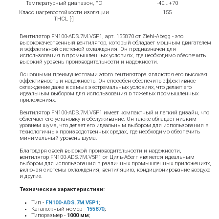
Температурный диапазон, °С
-40...+70
Класс нагревостойкости изоляции
155
THCL [-]
Вентилятор FN100-ADS.7M.V5P1, арт. 155870 от Ziehl-Abegg - это
высококачественный вентилятор, который обладает мощным двигателем
и эффективной системой охлаждения. Он предназначен для
использования в промышленных условиях, где необходимо обеспечить
высокий уровень производительности и надежности.
Основными преимуществами этого вентилятора являются его высокая
эффективность и надежность. Он способен обеспечить эффективное
охлаждение даже в самых экстремальных условиях, что делает его
идеальным выбором для использования в тяжелых промышленных
приложениях.
Вентилятор FN100-ADS.7M.V5P1 имеет компактный и легкий дизайн, что
облегчает его установку и обслуживание. Он также обладает низким
уровнем шума, что делает его идеальным выбором для использования в
технологичных производственных средах, где необходимо обеспечить
минимальный уровень шума.
Благодаря своей высокой производительности и надежности,
вентилятор FN100-ADS.7M.V5P1 от Циль-Абегг является идеальным
выбором для использования в различных промышленных приложениях,
включая системы охлаждения, вентиляцию, кондиционирование воздуха
и другие.
Технические характеристики:
Тип -
FN100-ADS.7M.V5P1
;
Каталожный номер -
155870
;
Типоразмер -
1000 мм
;