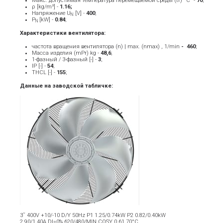
Макс. допустимая температура перемещаемой среды (tr) °C" -
70
;
ρ [kg/m³] -
1.16;
Напряжение U
[V] -
40
0
;
N
P
[kW] -
0.84
;
N
Характеристики вентилятора:
частота вращения вентилятора (n) | max. (nmax) , 1/min
- ­ 460
;
Масса изделия (mPr) kg -
48,6
;
1-фазный / 3-фазный [-] -
3
;
IP [-] -
54
;
THCL [-] -
155
;
Данные на заводской табличке:
3˜ 400V +10/-10 D/Y 50Hz P1 1.25/0.74kW P2 0.82/0.40kW
2.90/1.40A DI=0% 620/480/MIN COSY 0.61 70°C