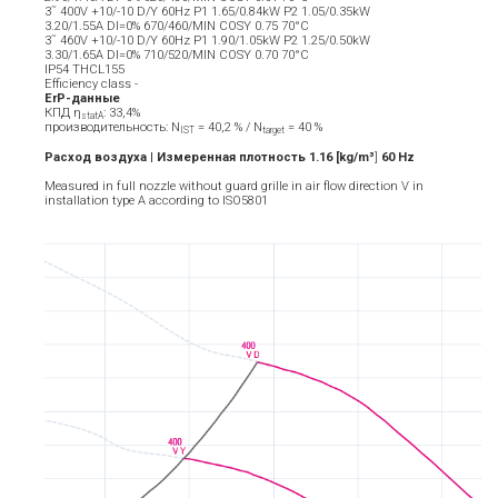
3˜ 400V +10/-10 D/Y 60Hz P1 1.65/0.84kW P2 1.05/0.35kW
3.20/1.55A DI=0% 670/460/MIN COSY 0.75 70°C
3˜ 460V +10/-10 D/Y 60Hz P1 1.90/1.05kW P2 1.25/0.50kW
3.30/1.65A DI=0% 710/520/MIN COSY 0.70 70°C
IP54 THCL155
Efficiency class -
ErP-данные
КПД η
: 33,4%
statA
производительность: N
= 40,2 % / N
= 40 %
IST
target
Расход воздуха | Измеренная плотность 1.16 [kg/m³
]
6
0
Hz
Measured in full nozzle without guard grille in air flow direction V in
installation type A according to ISO5801