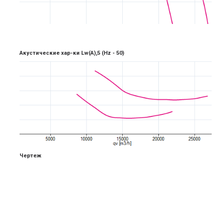
Акустические хар-ки Lw(A),5
(Hz -
5
0)
Чертеж