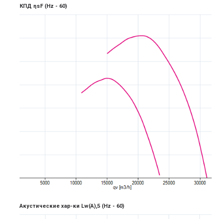
КПД ηsF
(Hz -
6
0)
Акустические хар-ки Lw(A),5
(Hz -
6
0)