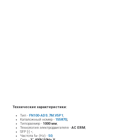
Технические характеристики:
Тип -
FN100-ADS.7M.V5P1
;
Каталожный номер -
155870
;
Типоразмер -
1000 мм
;
Технология электродвигателя -
AC ERM
;
SFP [-]
-
;
Частота f
(Hz) -
5
0
;
BP
Сеть -
3˜ 400V 50Hz Y
;