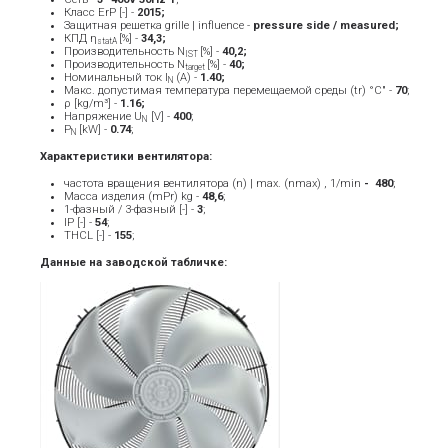
Класс ErP [-] -
2015
;
Защитная решетка grille | influence -
pressure side / measured;
КПД η
[%] -
34,3;
statA
Производительность N
[%] -
40,2;
IST
Производительность N
[%] -
40;
target
Номинальный ток Ι
(A) -
1.40
;
Ν
Макс. допустимая температура перемещаемой среды (tr) °C" -
70
;
ρ [kg/m³] -
1.16;
Напряжение U
[V] -
40
0
;
N
P
[kW] -
0.74
;
N
Характеристики вентилятора:
частота вращения вентилятора (n) | max. (nmax) , 1/min
- ­ 480
;
Масса изделия (mPr) kg -
48,6
;
1-фазный / 3-фазный [-] -
3
;
IP [-] -
54
;
THCL [-] -
155
;
Данные на заводской табличке: