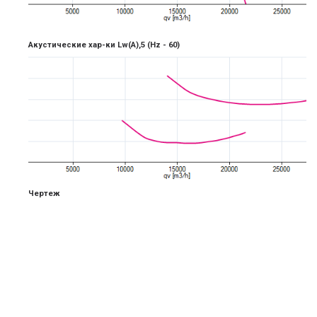
Акустические хар-ки Lw(A),5
(Hz -
6
0)
Чертеж