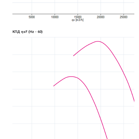
КПД ηsF
(Hz -
6
0)