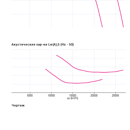
Акустические хар-ки Lw(A),5
(Hz -
5
0)
Чертеж