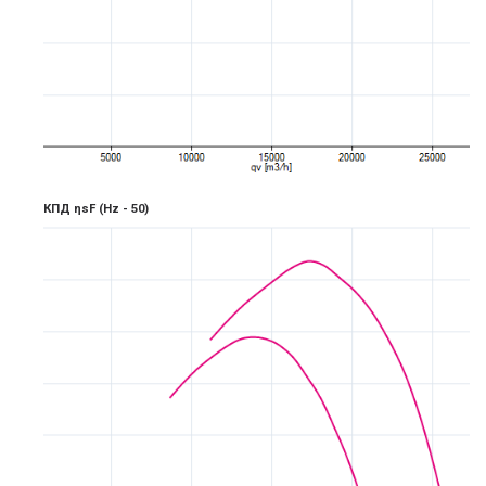
КПД ηsF
(Hz -
5
0)