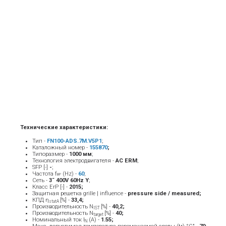
Технические характеристики:
Тип -
FN100-ADS.7M.V5P1
;
Каталожный номер -
155870
;
Типоразмер -
1000 мм
;
Технология электродвигателя -
AC ERM
;
SFP [-]
-
;
Частота f
(Hz) -
6
0
;
BP
Сеть -
3˜ 400V 60Hz Y
;
Класс ErP [-] -
2015
;
Защитная решетка grille | influence -
pressure side / measured;
КПД η
[%] -
33,4;
statA
Производительность N
[%] -
40,2;
IST
Производительность N
[%] -
40;
target
Номинальный ток Ι
(A) -
1.55
;
Ν