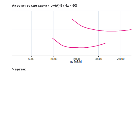
Акустические хар-ки Lw(A),5
(Hz -
6
0)
Чертеж