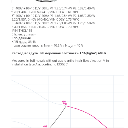
3˜ 400V +10/-10 D/Y 50Hz P1 1.25/0.74kW P2 0.82/0.40kW
2.90/1.40A DI=0% 620/480/MIN COSY 0.61 70°C
3˜ 400V +10/-10 D/Y 60Hz P1 1.65/0.84kW P2 1.05/0.35kW
3.20/1.55A DI=0% 670/460/MIN COSY 0.75 70°C
3˜ 460V +10/-10 D/Y 60Hz P1 1.90/1.05kW P2 1.25/0.50kW
3.30/1.65A DI=0% 710/520/MIN COSY 0.70 70°C
IP54 THCL155
Efficiency class -
ErP-данные
КПД η
: 33,4%
statA
производительность: N
= 40,2 % / N
= 40 %
IST
target
Расход воздуха | Измеренная плотность 1.16 [kg/m³
]
6
0
Hz
Measured in full nozzle without guard grille in air flow direction V in
installation type A according to ISO5801