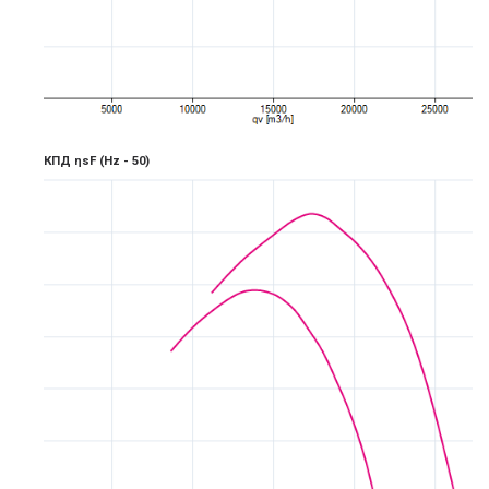
КПД ηsF
(Hz -
5
0)