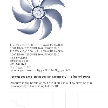
1˜ 230V +10/-10 50Hz P1 0.76kW P2 0.44kW
3.30A DI=5% 1230/MIN 16.0µF/400V 70°C
1˜ 230V +10/-10 60Hz P1 1.05kW P2 0.46kW
4.60A DI=0% 1250/MIN 16.0µF/400V 50°C
IP54 THCL155
Efficiency class -
ErP-данные
КПД η
: 28,9%
statA
производительность: N
= 36,3 % / N
= 36 %
IST
target
Расход воздуха | Измеренная плотность 1.16 [kg/m³
]
5
0
Hz
Measured in full nozzle without guard grille in air flow direction V in
installation type A according to ISO5801