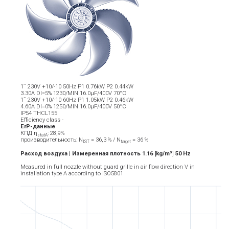
1˜ 230V +10/-10 50Hz P1 0.76kW P2 0.44kW
3.30A DI=5% 1230/MIN 16.0µF/400V 70°C
1˜ 230V +10/-10 60Hz P1 1.05kW P2 0.46kW
4.60A DI=0% 1250/MIN 16.0µF/400V 50°C
IP54 THCL155
Efficiency class -
ErP-данные
КПД η
: 28,9%
statA
производительность: N
= 36,3 % / N
= 36 %
IST
target
Расход воздуха | Измеренная плотность 1.16 [kg/m³
]
5
0
Hz
Measured in full nozzle without guard grille in air flow direction V in
installation type A according to ISO5801