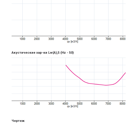
Акустические хар-ки Lw(A),5
(Hz -
5
0)
Чертеж