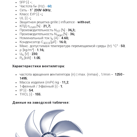
SFP [-]
-
;
Частота f
(Hz) -
60
;
BP
Сеть -
1˜ 230V 60Hz
;
Класс ErP [-]
-;
UL [-]
-;
Защитная решетка grille | influence -
without
;
КПД η
[%] -
21,7;
statA
Производительность N
[%] -
36,3;
IST
Производительность N
[%] -
36;
target
Номинальный ток Ι
(A) -
4.60
;
Ν
Конденсатор C
[μF] -
16.0;
400 В
Макс. допустимая температура перемещаемой среды (tr) °C" -
5
0
;
ρ [kg/m³] -
1.16;
U
[V] -
23
0
;
N
P
[kW] -
1.05
;
N
Характеристики вентилятора:
частота вращения вентилятора (n) | max. (nmax) , 1/min
- ­ 1250 -
1495
;
Масса изделия (mPr) kg -
11
,2
;
1-фазный / 3-фазный [-] -
1
;
IP [-] -
54
;
THCL [-] -
155
;
Данные на заводской табличке: