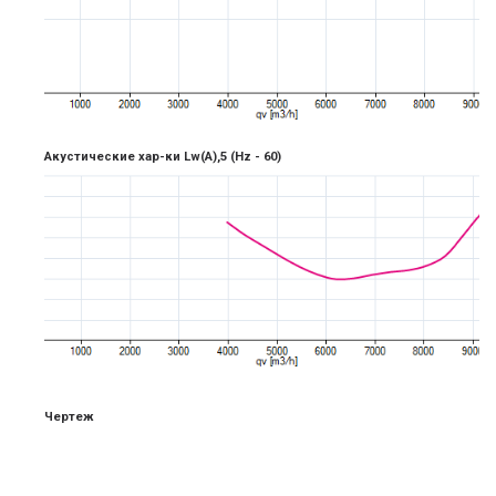
Акустические хар-ки Lw(A),5
(Hz -
6
0)
Чертеж