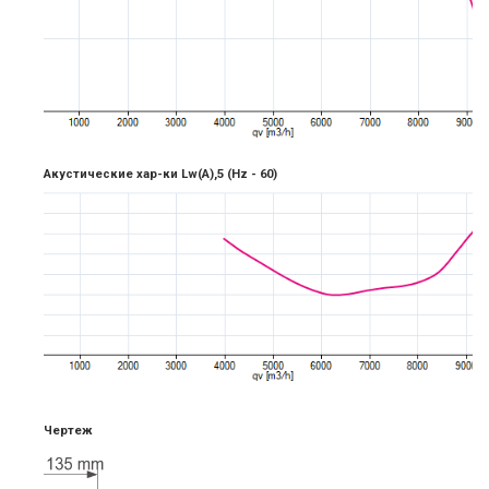
Акустические хар-ки Lw(A),5
(Hz -
6
0)
Чертеж