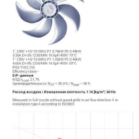
1˜ 230V +10/-10 50Hz P1 0.76kW P2 0.44kW
3.30A DI=5% 1230/MIN 16.0µF/400V 70°C
1˜ 230V +10/-10 60Hz P1 1.05kW P2 0.46kW
4.60A DI=0% 1250/MIN 16.0µF/400V 50°C
IP54 THCL155
Efficiency class -
ErP-данные
КПД η
: 21,7%
statA
производительность: N
= 36,3 % / N
= 36 %
IST
target
Расход воздуха | Измеренная плотность 1.16 [kg/m³
]
6
0
Hz
Measured in full nozzle without guard grille in air flow direction V in
installation type A according to ISO5801