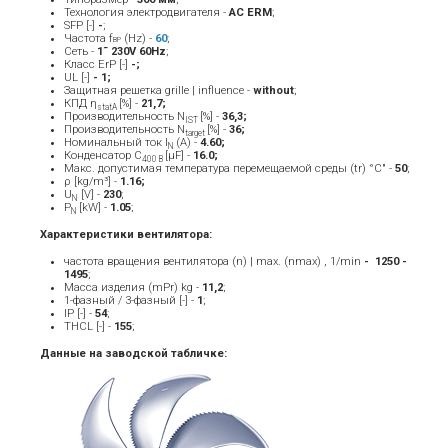
Технология электродвигателя -
AC ERM
;
SFP [-]
-
;
Частота f
(Hz) -
60
;
BP
Сеть -
1˜ 230V 60Hz
;
Класс ErP [-]
-;
UL [-]
- 1;
Защитная решетка grille | influence -
without
;
КПД η
[%] -
21,7;
statA
Производительность N
[%] -
36,3;
IST
Производительность N
[%] -
36;
target
Номинальный ток Ι
(A) -
4.60
;
Ν
Конденсатор C
[μF] -
16.0;
400 В
Макс. допустимая температура перемещаемой среды (tr) °C" -
5
0
;
ρ [kg/m³] -
1.16;
U
[V] -
23
0
;
N
P
[kW] -
1.05
;
N
Характеристики вентилятора:
частота вращения вентилятора (n) | max. (nmax) , 1/min
- ­ 1250 -
1495
;
Масса изделия (mPr) kg -
11
,2
;
1-фазный / 3-фазный [-] -
1
;
IP [-] -
54
;
THCL [-] -
155
;
Данные на заводской табличке: