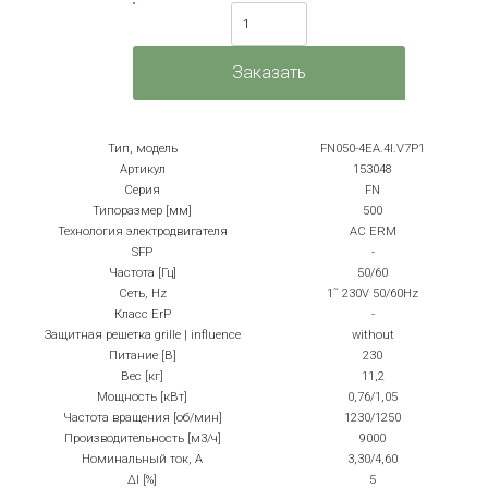
Тип, модель
FN050-4EA.4I.V7P1
Артикул
153048
Серия
FN
Типоразмер [мм]
500
Технология электродвигателя
AC ERM
SFP
-
Частота [Гц]
50/60
Сеть, Hz
1˜ 230V 50/60Hz
Класс ErP
-
Защитная решетка grille | influence
without
Питание [В]
230
Вес [кг]
11,2
Мощность [кВт]
0,76/1,05
Частота вращения [об/мин]
1230/1250
Производительность [м3/ч]
9000
Номинальный ток, А
3,30/4,60
ΔI [%]
5