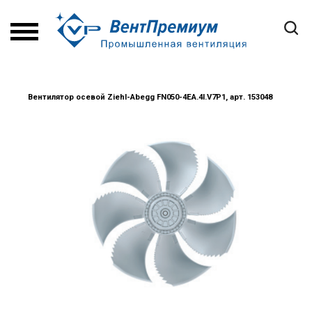
Вентилятор осевой Ziehl-Abegg FN050-4EA.4I.V7P1, арт. 153048