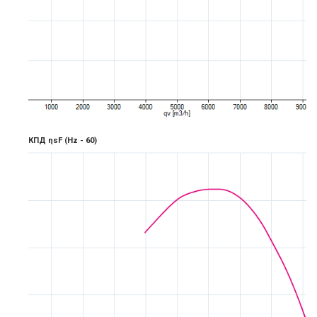
КПД ηsF
(Hz -
6
0)