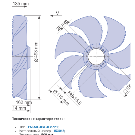
Технические характеристики:
Тип -
FN050-4EA.4I.V7P1
;
Каталожный номер -
153048
;
Типоразмер -
500 мм
;