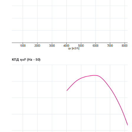
КПД ηsF
(Hz -
5
0)