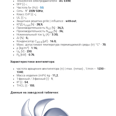
Технология электродвигателя -
AC ERM
;
SFP [-]
-
;
Частота f
(Hz) -
50
;
BP
Сеть -
1˜ 230V 50Hz
;
Класс ErP [-]
-;
UL [-]
-;
Защитная решетка grille | influence -
without
;
КПД η
[%] -
28,9;
statA
Производительность N
[%] -
36,3;
IST
Производительность N
[%] -
36;
target
Номинальный ток Ι
(A) -
3.30
;
Ν
ΔI [%] -
5;
Конденсатор C
[μF] -
16.0;
400 В
Макс. допустимая температура перемещаемой среды (tr) °C" -
70
;
ρ [kg/m³] -
1.16;
U
[V] -
23
0
;
N
P
[kW] -
0.76
;
N
Характеристики вентилятора:
частота вращения вентилятора (n) | max. (nmax) , 1/min
- ­ 1230 -
1340
;
Масса изделия (mPr) kg -
11
,2
;
1-фазный / 3-фазный [-] -
1
;
IP [-] -
54
;
THCL [-] -
155
;
Данные на заводской табличке: