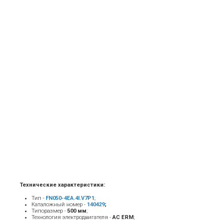
Технические характеристики:
Тип -
FN050-4EA.4I.V7P1
;
Каталожный номер -
140429
;
Типоразмер -
500 мм
;
Технология электродвигателя -
AC ERM
;