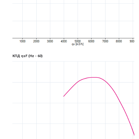
КПД ηsF
(Hz -
6
0)