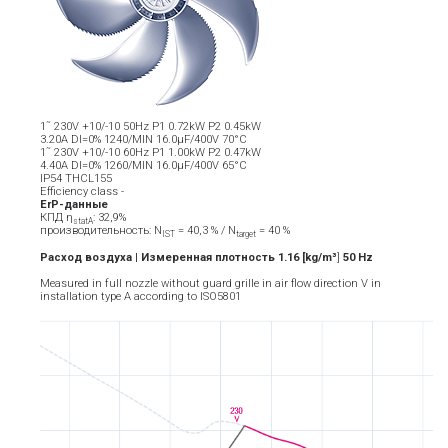
1˜ 230V +10/-10 50Hz P1 0.72kW P2 0.45kW
3.20A DI=0% 1240/MIN 16.0µF/400V 70°C
1˜ 230V +10/-10 60Hz P1 1.00kW P2 0.47kW
4.40A DI=0% 1260/MIN 16.0µF/400V 65°C
IP54 THCL155
Efficiency class -
ErP-данные
КПД η
: 32,9%
statA
производительность: N
= 40,3 % / N
= 40 %
IST
target
Расход воздуха | Измеренная плотность 1.16 [kg/m³
]
5
0
Hz
Measured in full nozzle without guard grille in air flow direction V in
installation type A according to ISO5801