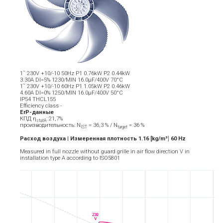
1˜ 230V +10/-10 50Hz P1 0.76kW P2 0.44kW
3.30A DI=5% 1230/MIN 16.0µF/400V 70°C
1˜ 230V +10/-10 60Hz P1 1.05kW P2 0.46kW
4.60A DI=0% 1250/MIN 16.0µF/400V 50°C
IP54 THCL155
Efficiency class -
ErP-данные
КПД η
: 21,7%
statA
производительность: N
= 36,3 % / N
= 36 %
IST
target
Расход воздуха | Измеренная плотность 1.16 [kg/m³
]
6
0
Hz
Measured in full nozzle without guard grille in air flow direction V in
installation type A according to ISO5801