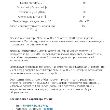
Конденсатор C, μF
16
1-фазный / 3-фазный [-]
1
Уровень шума [dB/A]
76
Степень защиты IP [-]
54
Температурный диапазон, °С
-40...+70
Класс нагревостойкости изоляции
155
THCL [-]
Осевой вентилятор FN050-4EA.4I.V7P1, арт. 153048 производства
компании Ziehl-Abegg - это надежное и высокоэффективное решение для
промышленного применения.
Данный вентилятор имеет диаметр 500 мм и может работать с
мощностью до 0,76 кВт. Он обладает высокой производительностью и
способен создавать сильный поток воздуха на протяжении всей
эксплуатации.
Используя передовые технологии и качественные материалы, компания
Ziehl-Abegg создала вентилятор FN050-4EA.4I.V7P1, который отличается
долговечностью и надежностью работы.
Этот вентилятор от Циль-Абегг может применяться в различных
отраслях, включая промышленность, аграрную сферу и транспорт. Он
идеально подходит для использования в системах вентиляции и
кондиционирования воздуха, а также для охлаждения и обдува
оборудования.
Технические характеристики:
Тип -
FN050-4EA.4I.V7P1
;
Каталожный номер -
153048
;