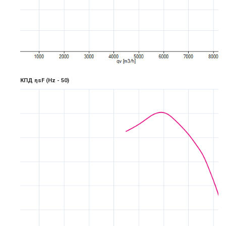
КПД ηsF
(Hz -
5
0)