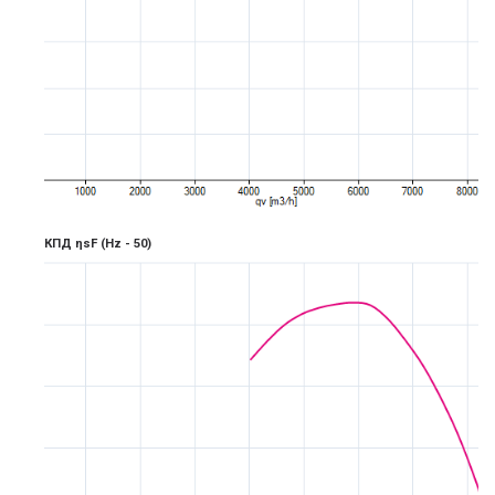
КПД ηsF
(Hz -
5
0)