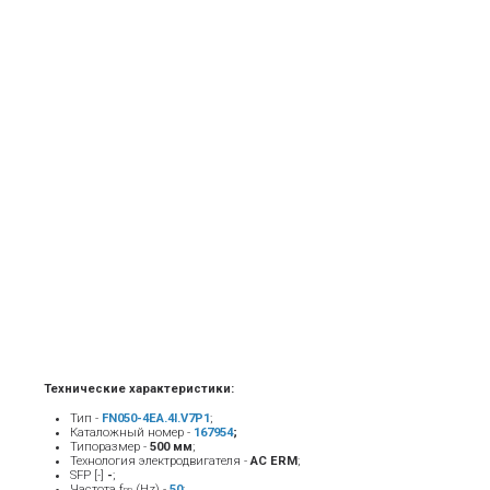
Технические характеристики:
Тип -
FN050-4EA.4I.V7P1
;
Каталожный номер -
167954
;
Типоразмер -
500 мм
;
Технология электродвигателя -
AC ERM
;
SFP [-]
-
;
Частота f
(Hz) -
50
;