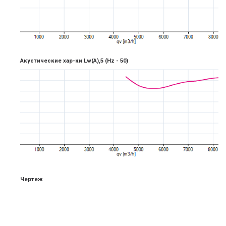
Акустические хар-ки Lw(A),5
(Hz -
5
0)
Чертеж