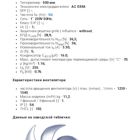
Типоразмер -
500 мм
;
Технология электродвигателя -
AC ERM
;
SFP [-]
-
;
Частота f
(Hz) -
50
;
BP
Сеть -
1˜ 230V 50Hz
;
Класс ErP [-]
-;
UL [-]
- 1;
Защитная решетка grille | influence -
without
;
КПД η
[%] -
28,9;
statA
Производительность N
[%] -
36,3;
IST
Производительность N
[%] -
36;
target
Номинальный ток Ι
(A) -
3.30
;
Ν
ΔI [%] -
5;
Конденсатор C
[μF] -
16.0;
400 В
Макс. допустимая температура перемещаемой среды (tr) °C" -
70
;
ρ [kg/m³] -
1.16;
U
[V] -
23
0
;
N
P
[kW] -
0.76
;
N
Характеристики вентилятора:
частота вращения вентилятора (n) | max. (nmax) , 1/min
- ­ 1230 -
1340
;
Масса изделия (mPr) kg -
11
,2
;
1-фазный / 3-фазный [-] -
1
;
IP [-] -
54
;
THCL [-] -
155
;
Данные на заводской табличке: