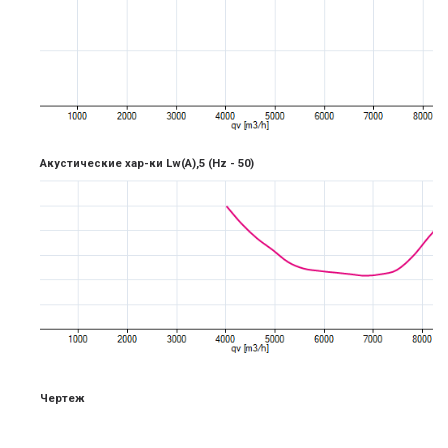
Акустические хар-ки Lw(A),5
(Hz -
5
0)
Чертеж