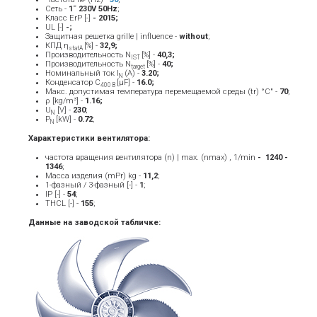
BP
Сеть -
1˜ 230V 50Hz
;
Класс ErP [-]
- 2015;
UL [-]
-;
Защитная решетка grille | influence -
without
;
КПД η
[%] -
32,9;
statA
Производительность N
[%] -
40,3;
IST
Производительность N
[%] -
40;
target
Номинальный ток Ι
(A) -
3.20
;
Ν
Конденсатор C
[μF] -
16.0;
400 В
Макс. допустимая температура перемещаемой среды (tr) °C" -
70
;
ρ [kg/m³] -
1.16;
U
[V] -
23
0
;
N
P
[kW] -
0.72
;
N
Характеристики вентилятора:
частота вращения вентилятора (n) | max. (nmax) , 1/min
- ­ 1240 -
1346
;
Масса изделия (mPr) kg -
11
,2
;
1-фазный / 3-фазный [-] -
1
;
IP [-] -
54
;
THCL [-] -
155
;
Данные на заводской табличке: