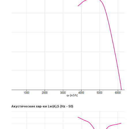
Акустические хар-ки Lw(A),5
(Hz -
5
0)