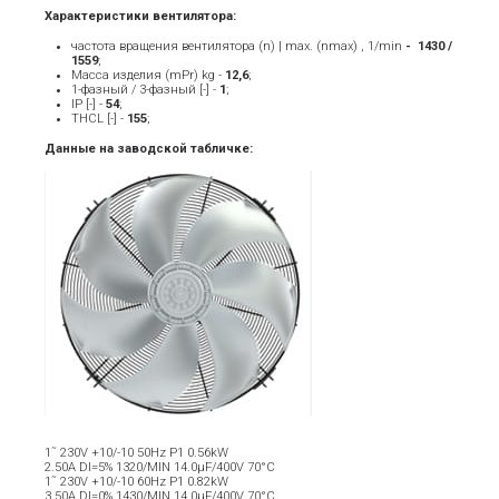
Характеристики вентилятора:
частота вращения вентилятора (n) | max. (nmax) , 1/min
- ­ 1430 /
1559
;
Масса изделия (mPr) kg -
12
,6
;
1-фазный / 3-фазный [-] -
1
;
IP [-] -
54
;
THCL [-] -
155
;
Данные на заводской табличке:
1˜ 230V +10/-10 50Hz P1 0.56kW
2.50A DI=5% 1320/MIN 14.0µF/400V 70°C
1˜ 230V +10/-10 60Hz P1 0.82kW
3.50A DI=0% 1430/MIN 14.0µF/400V 70°C