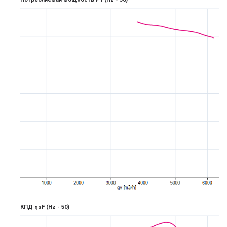
КПД ηsF
(Hz -
5
0)