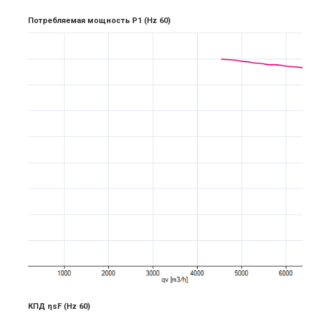
Потребляемая мощность P1
(Hz 6
0)
КПД ηsF
(Hz 6
0)