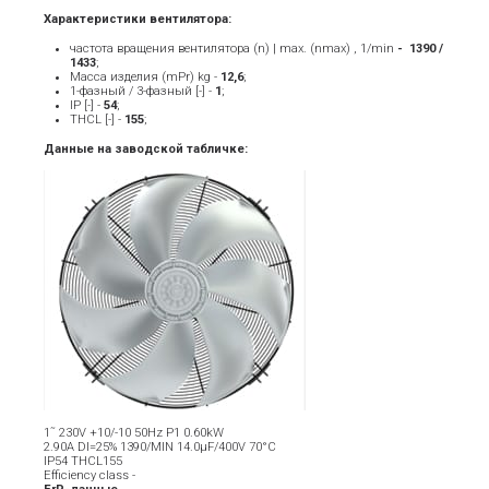
Характеристики вентилятора:
частота вращения вентилятора (n) | max. (nmax) , 1/min
- ­ 1390 /
1433
;
Масса изделия (mPr) kg -
12
,6
;
1-фазный / 3-фазный [-] -
1
;
IP [-] -
54
;
THCL [-] -
155
;
Данные на заводской табличке:
1˜ 230V +10/-10 50Hz P1 0.60kW
2.90A DI=25% 1390/MIN 14.0µF/400V 70°C
IP54 THCL155
Efficiency class -