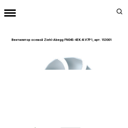
Вентилятор осевой Ziehl-Abegg FN045-4EK.4I.V7P1, арт. 153001