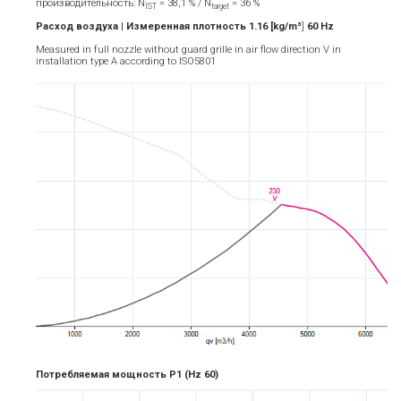
производительность: N
= 38,1 % / N
= 36 %
IST
target
Расход воздуха | Измеренная плотность 1.16 [kg/m³
]
6
0
Hz
Measured in full nozzle without guard grille in air flow direction V in
installation type A according to ISO5801
Потребляемая мощность P1
(Hz 6
0)