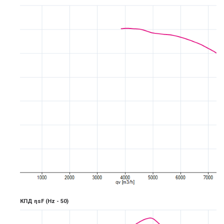
КПД ηsF
(Hz - 5
0)