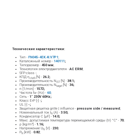
Технические характеристики:
Тип -
FN045-4EK.4I.V7P1
;
Каталожный номер -
140111
;
Типоразмер -
45
0 мм
;
Технология электродвигателя -
AC ERM
;
SFP-class -;
КПД η
[%] -
26.2;
statA
Производительность N
[%] -
38.1;
IST
Производительность N
[%] -
36;
target
n [1/min] -
1572;
Частота f
(Hz) -
6
0
;
BP
Сеть -
1˜ 230V 60Hz;
Класс ErP [-] -
;
UL [-]
-;
Защитная решетка grille | influence -
pressure side / measured
;
Номинальный ток Ι
(A) -
3.50
;
Ν
Конденсатор C [μF] -
14.0;
Макс. допустимая температура перемещаемой среды (tr) °C" -
7
0
;
ρ [kg/m³] -
1.16;
Напряжение U
[V] -
23
0
;
N
P
[kW] -
0.82
;
N