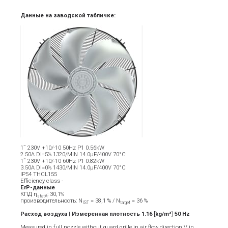
Данные на заводской табличке:
1˜ 230V +10/-10 50Hz P1 0.56kW
2.50A DI=5% 1320/MIN 14.0µF/400V 70°C
1˜ 230V +10/-10 60Hz P1 0.82kW
3.50A DI=0% 1430/MIN 14.0µF/400V 70°C
IP54 THCL155
Efficiency class -
ErP-данные
КПД η
: 30,1%
statA
производительность: N
= 38,1 % / N
= 36 %
IST
target
Расход воздуха | Измеренная плотность 1.16 [kg/m³
]
5
0
Hz
Measured in full nozzle without guard grille in air flow direction V in