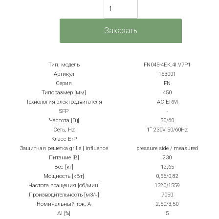
Тип, модель
FN045-4EK.4I.V7P1
Артикул
153001
Серия
FN
Типоразмер [мм]
450
Технология электродвигателя
AC ERM
SFP
-
Частота [Гц]
50/60
Сеть, Hz
1˜ 230V 50/60Hz
Класс ErP
-
Защитная решетка grille | influence
pressure side / measured
Питание [В]
230
Вес [кг]
12,65
Мощность [кВт]
0,56/0,82
Частота вращения [об/мин]
1320/1559
Производительность [м3/ч]
7050
Номинальный ток, А
2,50/3,50
ΔI [%]
5