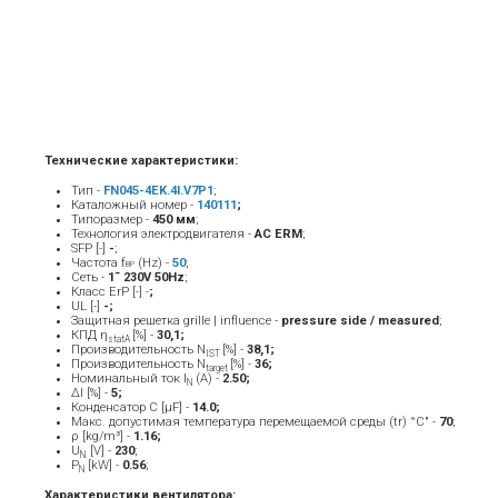
Технические характеристики:
Тип -
FN045-4EK.4I.V7P1
;
Каталожный номер -
140111
;
Типоразмер -
450 мм
;
Технология электродвигателя -
AC ERM
;
SFP [-]
-
;
Частота f
(Hz) -
50
;
BP
Сеть -
1˜ 230V 50Hz
;
Класс ErP [-] -
;
UL [-]
-;
Защитная решетка grille | influence -
pressure side / measured
;
КПД η
[%] -
30,1;
statA
Производительность N
[%] -
38,1;
IST
Производительность N
[%] -
36;
target
Номинальный ток Ι
(A) -
2.50
;
Ν
ΔI [%] -
5;
Конденсатор C [μF] -
14.0;
Макс. допустимая температура перемещаемой среды (tr) °C" -
70
;
ρ [kg/m³] -
1.16;
U
[V] -
23
0
;
N
P
[kW] -
0.56
;
N
Характеристики вентилятора: