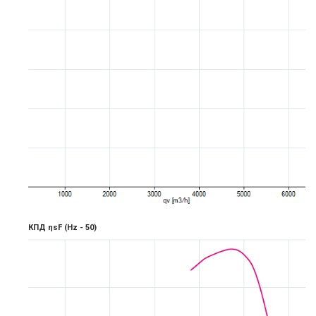
КПД ηsF
(Hz -
5
0)