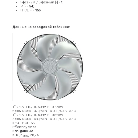
1-фазный / 3-фазный [-] -
1
;
IP [-] -
54
;
THCL [-] -
155
;
Данные на заводской табличке:
1˜ 230V +10/-10 50Hz P1 0.56kW
2.50A DI=5% 1320/MIN 14.0µF/400V 70°C
1˜ 230V +10/-10 60Hz P1 0.82kW
3.50A DI=0% 1430/MIN 14.0µF/400V 70°C
IP54 THCL155
Efficiency class -
ErP-данные
КПД η
: 26,2%
statA