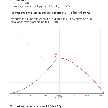
ErP-данные
КПД η
: 34,0%
statA
производительность: N
= 41,8 % / N
= 40 %
IST
target
Расход воздуха | Измеренная плотность 1.16 [kg/m³
]
5
0
Hz
Measured in full nozzle without guard grille in air flow direction V in
installation type A according to ISO5801
Потребляемая мощность P1
(Hz - 5
0)