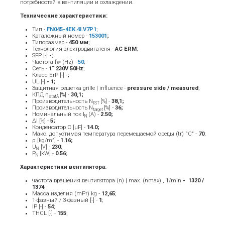
потребностей в вентиляции и охлаждении.
Технические характеристики:
Тип -
FN045-4EK.4I.V7P1
;
Каталожный номер -
153001
;
Типоразмер -
450 мм
;
Технология электродвигателя -
AC ERM
;
SFP [-]
-
;
Частота f
(Hz) -
50
;
BP
Сеть -
1˜ 230V 50Hz
;
Класс ErP [-] -
;
UL [-]
- 1;
Защитная решетка grille | influence -
pressure side / measured
;
КПД η
[%] -
30,1;
statA
Производительность N
[%] -
38,1;
IST
Производительность N
[%] -
36;
target
Номинальный ток Ι
(A) -
2.50
;
Ν
ΔI [%] -
5;
Конденсатор C [μF] -
14.0;
Макс. допустимая температура перемещаемой среды (tr) °C" -
70
;
ρ [kg/m³] -
1.16;
U
[V] -
23
0
;
N
P
[kW] -
0.56
;
N
Характеристики вентилятора:
частота вращения вентилятора (n) | max. (nmax) , 1/min
- ­ 1320 /
1374
;
Масса изделия (mPr) kg -
12
,65
;
1-фазный / 3-фазный [-] -
1
;
IP [-] -
54
;
THCL [-] -
155
;