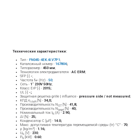
Технические характеристики:
Тип -
FN045-4EK.4I.V7P1
;
Каталожный номер -
167804
;
Типоразмер -
450 мм
;
Технология электродвигателя -
AC ERM
;
SFP [-]
-
;
Частота f
(Hz) -
5
0
;
BP
Сеть -
1˜ 230V 50Hz
;
Класс ErP [-] -
2015;
UL [-]
-;
Защитная решетка grille | influence -
pressure side / not measured
;
КПД η
[%] -
34,0;
statA
Производительность N
[%] -
41,8;
IST
Производительность N
[%] -
40;
target
Номинальный ток Ι
(A) -
2.90
;
Ν
ΔI [%] -
25;
Конденсатор C [μF] -
14.0;
Макс. допустимая температура перемещаемой среды (tr) °C" -
7
0
;
ρ [kg/m³] -
1.16;
U
[V] -
23
0
;
N
P
[kW] -
0.60
;
N