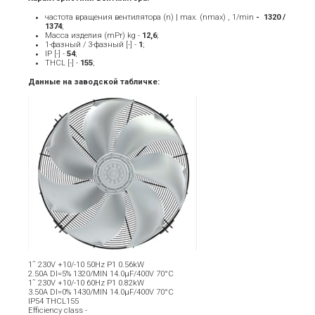
частота вращения вентилятора (n) | max. (nmax) , 1/min
- ­ 1320 /
1374
;
Масса изделия (mPr) kg -
12
,6
;
1-фазный / 3-фазный [-] -
1
;
IP [-] -
54
;
THCL [-] -
155
;
Данные на заводской табличке:
1˜ 230V +10/-10 50Hz P1 0.56kW
2.50A DI=5% 1320/MIN 14.0µF/400V 70°C
1˜ 230V +10/-10 60Hz P1 0.82kW
3.50A DI=0% 1430/MIN 14.0µF/400V 70°C
IP54 THCL155
Efficiency class -