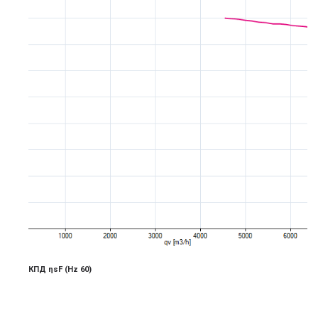
КПД ηsF
(Hz 6
0)