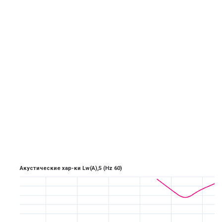
Акустические хар-ки Lw(A),5
(Hz 6
0)