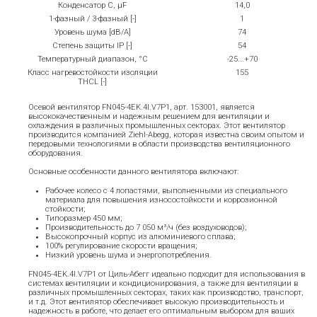
Конденсатор C, μF
14,0
1-фазный / 3-фазный [-]
1
Уровень шума [dB/A]
74
Степень защиты IP [-]
54
Температурный диапазон, °С
-25...+70
Класс нагревостойкости изоляции
155
THCL [-]
Осевой вентилятор FN045-4EK.4I.V7P1, арт. 153001, является
высококачественным и надежным решением для вентиляции и
охлаждения в различных промышленных секторах. Этот вентилятор
производится компанией Ziehl-Abegg, которая известна своим опытом и
передовыми технологиями в области производства вентиляционного
оборудования.
Основные особенности данного вентилятора включают:
Рабочее колесо с 4 лопастями, выполненными из специального
материала для повышения износостойкости и коррозионной
стойкости;
Типоразмер 450 мм;
Производительность до 7 050 м³/ч (без воздуховодов);
Высокопрочный корпус из алюминиевого сплава;
100% регулирование скорости вращения;
Низкий уровень шума и энергопотребления.
FN045-4EK.4I.V7P1 от Циль-Абегг идеально подходит для использования в
системах вентиляции и кондиционирования, а также для вентиляции в
различных промышленных секторах, таких как производство, транспорт,
и т.д. Этот вентилятор обеспечивает высокую производительность и
надежность в работе, что делает его оптимальным выбором для ваших