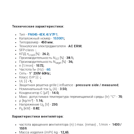
Технические характеристики:
Тип -
FN045-4EK.4I.V7P1
;
Каталожный номер -
153001
;
Типоразмер -
45
0 мм
;
Технология электродвигателя -
AC ERM
;
SFP-class -;
КПД η
[%] -
26.2;
statA
Производительность N
[%] -
38.1;
IST
Производительность N
[%] -
36;
target
n [1/min] -
1572;
Частота f
(Hz) -
6
0
;
BP
Сеть -
1˜ 230V 60Hz;
Класс ErP [-] -
;
UL [-]
-1;
Защитная решетка grille | influence -
pressure side / measured
;
Номинальный ток Ι
(A) -
3.50
;
Ν
Конденсатор C [μF] -
14.0;
Макс. допустимая температура перемещаемой среды (tr) °C" -
7
0
;
ρ [kg/m³] -
1.16;
Напряжение U
[V] -
23
0
;
N
P
[kW] -
0.82
;
N
Характеристики вентилятора:
частота вращения вентилятора (n) | max. (nmax) , 1/min
- ­ 1430 /
1559
;
Масса изделия (mPr) kg -
12
,65
;