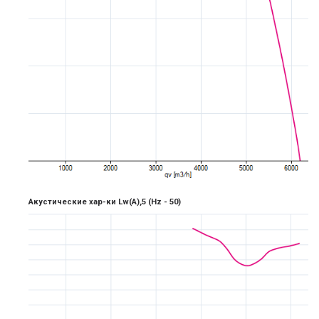
Акустические хар-ки Lw(A),5
(Hz -
5
0)