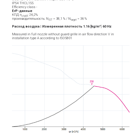
IP54 THCL155
Efficiency class -
ErP-данные
КПД η
: 26,2%
statA
производительность: N
= 38,1 % / N
= 36 %
IST
target
Расход воздуха | Измеренная плотность 1.16 [kg/m³
]
6
0
Hz
Measured in full nozzle without guard grille in air flow direction V in
installation type A according to ISO5801