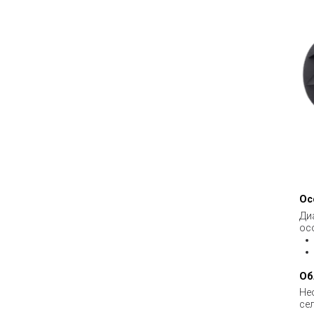
Ос
Ди
ос
Об
Не
се